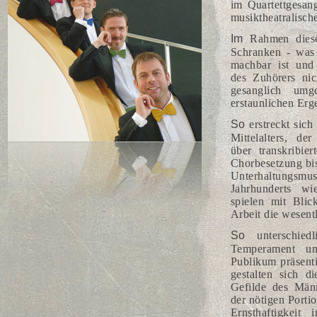
im Quartettgesan
musiktheatralisch
Im
Rahmen dieses
Schranken - was 
machbar ist und
des Zuhörers nic
gesanglich umg
erstaunlichen Erg
So
erstreckt sich
Mittelalters, der
über transkribie
Chorbesetzung bi
Unterhaltungsmus
Jahrhunderts w
spielen mit Blic
Arbeit die wesent
So
unterschied
Temperament un
Publikum präsenti
gestalten sich d
Gefilde des Männ
der nötigen Porti
Ernsthaftigkei