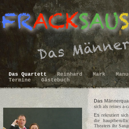
Das Quartett
Reinhard
Mark
Man
Termine
Gästebuch
Das
Männerquar
sich als reines a-
Es
rekrutiert sic
die hauptberufl
Theaters ihr Sang